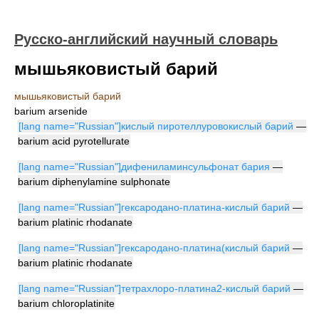
Русско-английский научный словарь
мышьяковистый барий
мышьяковистый барий
barium arsenide
[lang name="Russian"]кислый пиротеллуровокислый барий
—
barium acid pyrotellurate
[lang name="Russian"]дифениламинсульфонат бария
—
barium diphenylamine sulphonate
[lang name="Russian"]гексародано-платина-кислый барий
—
barium platinic rhodanate
[lang name="Russian"]гексародано-платина(кислый барий
—
barium platinic rhodanate
[lang name="Russian"]тетрахлоро-платина2-кислый барий
—
barium chloroplatinite