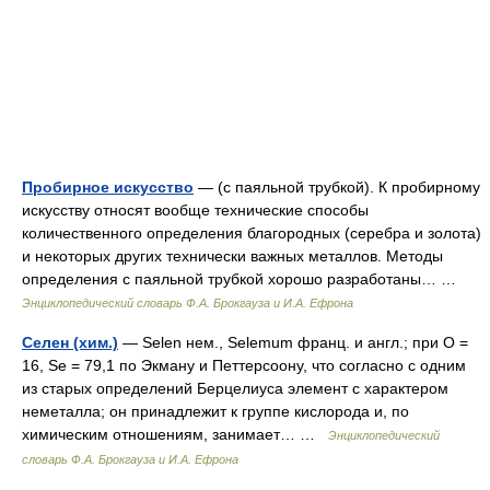
Пробирное искусство
— (с паяльной трубкой). К пробирному
искусству относят вообще технические способы
количественного определения благородных (серебра и золота)
и некоторых других технически важных металлов. Методы
определения с паяльной трубкой хорошо разработаны… …
Энциклопедический словарь Ф.А. Брокгауза и И.А. Ефрона
Селен (хим.)
— Selen нем., Selemum франц. и англ.; при О =
16, Se = 79,1 по Экману и Петтерсоону, что согласно с одним
из старых определений Берцелиуса элемент с характером
неметалла; он принадлежит к группе кислорода и, по
химическим отношениям, занимает… …
Энциклопедический
словарь Ф.А. Брокгауза и И.А. Ефрона