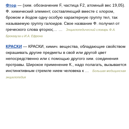
Фтор
— (хим. обозначение F, частица F2, атомный вес 19,05).
Ф. химический элемент, составляющий вместе с хлором,
бромом и йодом одну особую характерную группу тел, так
называемую группу галоидов. Свое название Ф. получил от
греческого слова φτοριος… …
Энциклопедический словарь Ф.А.
Брокгауза и И.А. Ефрона
КРАСКИ
— КРАСКИ, химич. вещества, обладающие свойством
окрашивать другие предметы в свой или другой цвет
непосредственно или с помощью другого хим. соединения
протравы. Широкое применение К., надо полагать, вызывается
инстинктивным стремле нием человека к …
Большая медицинская
энциклопедия