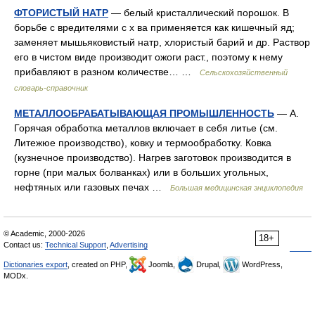
ФТОРИСТЫЙ НАТР
— белый кристаллический порошок. В
борьбе с вредителями с х ва применяется как кишечный яд;
заменяет мышьяковистый натр, хлористый барий и др. Раствор
его в чистом виде производит ожоги раст., поэтому к нему
прибавляют в разном количестве… …
Сельскохозяйственный
словарь-справочник
МЕТАЛЛООБРАБАТЫВАЮЩАЯ ПРОМЫШЛЕННОСТЬ
— А.
Горячая обработка металлов включает в себя литье (см.
Литежюе производство), ковку и термообработку. Ковка
(кузнечное производство). Нагрев заготовок производится в
горне (при малых болванках) или в больших угольных,
нефтяных или газовых печах …
Большая медицинская энциклопедия
© Academic, 2000-2026
18+
Contact us:
Technical Support
,
Advertising
Dictionaries export
, created on PHP,
Joomla,
Drupal,
WordPress,
MODx.