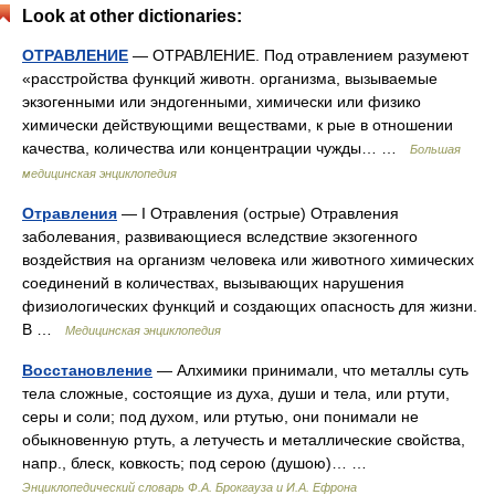
Look at other dictionaries:
ОТРАВЛЕНИЕ
— ОТРАВЛЕНИЕ. Под отравлением разумеют
«расстройства функций животн. организма, вызываемые
экзогенными или эндогенными, химически или физико
химически действующими веществами, к рые в отношении
качества, количества или концентрации чужды… …
Большая
медицинская энциклопедия
Отравления
— I Отравления (острые) Отравления
заболевания, развивающиеся вследствие экзогенного
воздействия на организм человека или животного химических
соединений в количествах, вызывающих нарушения
физиологических функций и создающих опасность для жизни.
В …
Медицинская энциклопедия
Восстановление
— Алхимики принимали, что металлы суть
тела сложные, состоящие из духа, души и тела, или ртути,
серы и соли; под духом, или ртутью, они понимали не
обыкновенную ртуть, а летучесть и металлические свойства,
напр., блеск, ковкость; под серою (душою)… …
Энциклопедический словарь Ф.А. Брокгауза и И.А. Ефрона