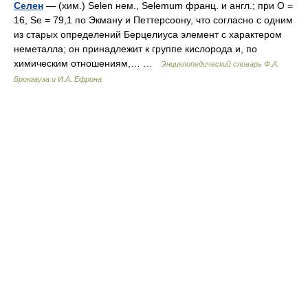
Селен
— (хим.) Selen нем., Selemum франц. и англ.; при О =
16, Se = 79,1 по Экману и Петтерсоону, что согласно с одним
из старых определений Берцелиуса элемент с характером
неметалла; он принадлежит к группе кислорода и, по
химическим отношениям,… …
Энциклопедический словарь Ф.А.
Брокгауза и И.А. Ефрона